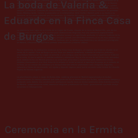
La boda de Valeria &
fue una historia elegante y emotiva que unió tradición, arquitectura y naturaleza. Desde los preparativos en el
centro de la ciudad hasta la celebración en una de las fincas con más carácter de la Comunidad de Madrid,
cada momento fue documentado con un estilo natural, sin posados, centrado en emociones reales y gestos
espontáneos. El día comenzó con los preparativos de Eduardo, acompañado por su familia en un ambiente
cercano y distendido. Instantes de complicidad, nervios contenidos y abrazos sinceros marcaron las primeras
horas. Mientras tanto, Valeria se preparaba en el emblemático Hotel Carlton Madrid junto a su madre y su
Eduardo en la Finca Casa
hermana. La luz suave entrando por las ventanas, los detalles del vestido y los gestos espontáneos crearon un
escenario perfecto para una narrativa visual íntima y elegante. Los preparativos son uno de los momentos más
importantes en una boda: concentran emoción, historia familiar y una atmósfera irrepetible que define el tono
del resto del día.
La ceremonia tuvo lugar en la Ermita de la Virgen del Puerto, situada en la zona de Madrid Río, uno de los
de Burgos
enclaves más reconocibles de la ciudad para celebraciones religiosas. Fue una ceremonia especialmente
conmovedora, donde cada mirada y cada palabra tuvieron un significado profundo. El entorno histórico de la
ermita, unido a la cercanía de familiares y amigos, generó una atmósfera solemne y a la vez muy cercana. Las
bodas en la Ermita de la Virgen del Puerto destacan por su belleza arquitectónica y su ubicación privilegiada
en Madrid, ofreciendo un equilibrio perfecto entre tradición y entorno urbano.
Tras la ceremonia, la celebración continuó en la Finca Casa de Burgos, un espacio con historia situado en el
centro de la capital. Casa de Burgos es una finca con esencia castellana, rodeada de amplios jardines y
arquitectura tradicional. Su origen se remonta a una antigua casa de labor vinculada al patrimonio histórico
de la zona, lo que le aporta un carácter auténtico y atemporal. Hoy en día es una de las fincas más valoradas
para celebrar bodas en Madrid gracias a su amplitud, privacidad y versatilidad para ceremonias civiles,
cócteles y banquetes al aire libre. Antes de la entrada al cóctel se realizó el reportaje de pareja en la entrada de
la finca. La luz natural del atardecer y la tranquilidad del entorno permitieron crear imágenes elegantes,
naturales y llenas de movimiento, sin rigidez y dejando espacio para que la conexión entre Valeria & Eduardo
fluyera de manera orgánica.
La planificación estuvo a cargo de Bodas Zeta, wedding planners en Madrid especializados en bodas
personalizadas. Su trabajo permitió que cada parte del día se desarrollara con fluidez, optimizando tiempos y
cuidando cada detalle. Una coordinación profesional resulta clave en bodas celebradas entre distintos puntos
de Madrid —preparativos en hotel, ceremonia religiosa y celebración en finca— garantizando que todo encaje
sin prisas ni interrupciones.
Ceremonia en la Ermita